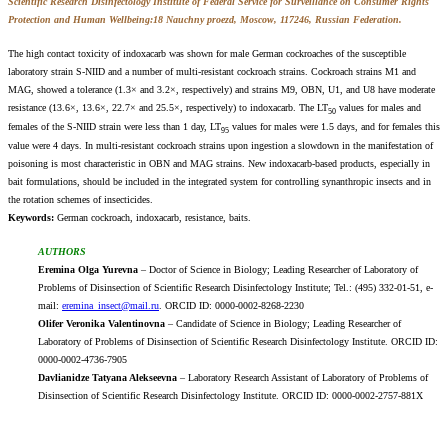
Scientific Research Disinfectology Institute
of Federal Service for Surveillance on Consumer Rights
Protection and Human Wellbeing
:18 Nauchny proezd, Moscow, 117246, Russian Federation.
The high contact toxicity of indoxacarb was shown for male German cockroaches of the susceptible
laboratory strain S-NIID and a number of multi-resistant cockroach strains. Cockroach strains M1 and
MAG, showed a tolerance (1.3× and 3.2×, respectively) and strains M9, OBN, U1, and U8 have moderate
resistance (13.6×, 13.6×, 22.7× and 25.5×, respectively) to indoxacarb. The LT
values for males and
50
females of the S-NIID strain were less than 1 day, LT
values for males were 1.5 days, and for females this
95
value were 4 days. In multi-resistant cockroach strains upon ingestion a slowdown in the manifestation of
poisoning is most characteristic in OBN and MAG strains. New indoxacarb-based products, especially in
bait formulations, should be included in the integrated system for controlling synanthropic insects and in
the rotation schemes of insecticides.
Keywords:
German cockroach, indoxacarb, resistance, baits.
AUTHORS
Eremina Olga Yurevna
– Doctor of Science in Biology; Leading Researcher of Laboratory of
Problems of Disinsection of Scientific Research Disinfectology Institute; Tel.: (495) 332-01-51, e-
mail:
eremina_insect@mail.ru
. ORCID ID: 0000-0002-8268-2230
Olifer Veronika Valentinovna
– Candidate of Science in Biology; Leading Researcher of
Laboratory of Problems of Disinsection of Scientific Research Disinfectology Institute. ORCID ID:
0000-0002-4736-7905
Davlianidze Tatyana Alekseevna
– Laboratory Research Assistant of Laboratory of Problems of
Disinsection of Scientific Research Disinfectology Institute. ORCID ID: 0000-0002-2757-881X