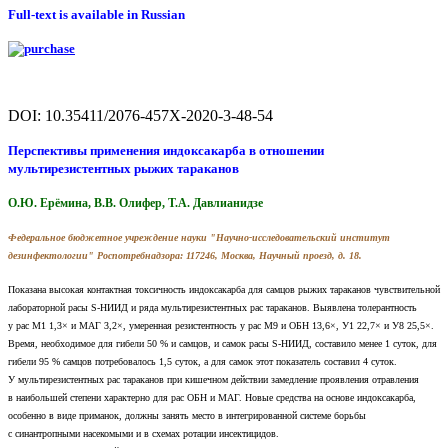
Full-text is available in Russian
DOI: 10.35411/2076-457X-2020-3-48-54
Перспективы применения индоксакарба в отношении
мультирезистентных рыжих тараканов
О.Ю. Ерёмина, В.В. Олифер, Т.А. Давлианидзе
Федеральное бюджетное учреждение науки "Научно-исследовательский институт
дезинфектологии" Роспотребнадзора: 117246, Москва, Научный проезд, д. 18.
Показана высокая контактная токсичность индоксакарба для самцов рыжих тараканов чувствительной
лабораторной расы S-НИИД и ряда мультирезистентных рас тараканов. Выявлена толерантность
у рас М1 1,3
×
и МАГ 3,2
×
, умеренная резистентность у рас М9 и ОБН 13,6
×
, У1 22,7
×
и У8 25,5
×
.
Время, необходимое для гибели 50 % и самцов, и самок расы S-НИИД, составило менее 1 суток, для
гибели 95 % самцов потребовалось 1,5 суток, а для самок этот показатель составил 4 суток.
У мультирезистентных рас тараканов при кишечном действии замедление проявления отравления
в наибольшей степени характерно для рас ОБН и МАГ. Новые средства на основе индоксакарба,
особенно в виде приманок, должны занять место в интегрированной системе борьбы
с синантропными насекомыми и в схемах ротации инсектицидов.