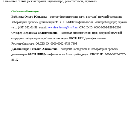
Ключевые слова:
рыжий таракан, индоксакарб, резистентность, приманки.
Сведения об авторах
Ерёмина Ольга Юрьевна
– доктор биологических наук; ведущий научный сотрудник
лаборатории проблем дезинсекции ФБУН НИИДезинфектологии Роспотребнадзора; служеб.
тел.: (495) 332-01-51, e-mail:
eremina_insect@mail.ru
. ORCID ID: 0000-0002-8268-2230
Олифер Вероника Валентиновна
– кандидат биологических наук; ведущий научный
сотрудник лаборатории проблем дезинсекции ФБУН НИИДезинфектологии
Роспотребнадзора. ORCID ID: 0000-0002-4736-7905
Давлианидзе Татьяна Алексеевна
– лаборант-исследователь лаборатории проблем
дезинсекции ФБУН НИИДезинфектологии Роспотребнадзора. ORCID ID: 0000-0002-2757-
881X
Publishing ethics
Rules for authors
Advertisement
Site contains materials 16 +.
Information is intended for specialists.
Reprinting of materials is possible only with the indication,
that the material was taken from the site disinfection-affairs.com.